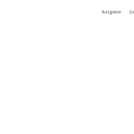
Ratgeber
Za
implantaten